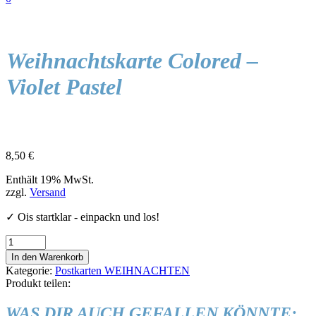
Weihnachtskarte Colored –
Violet Pastel
8,50
€
Enthält 19% MwSt.
zzgl.
Versand
✓ Ois startklar - einpackn und los!
Weihnachtskarte
Colored
In den Warenkorb
-
Kategorie:
Postkarten WEIHNACHTEN
Violet
Produkt teilen:
Pastel
Menge
WAS DIR AUCH GEFALLEN KÖNNTE: