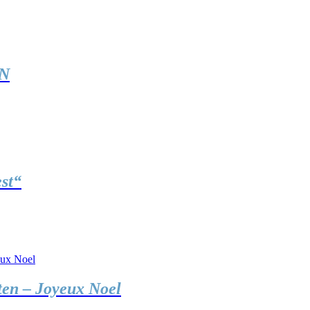
ON
st“
ten – Joyeux Noel