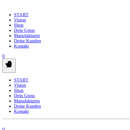
Springe
zum
START
Inhalt
Vision
Shop
Dein Gruss
Manufakturen
Deine Kunden
Kontakt
0
START
Vision
Shop
Dein Gruss
Manufakturen
Deine Kunden
Kontakt
0