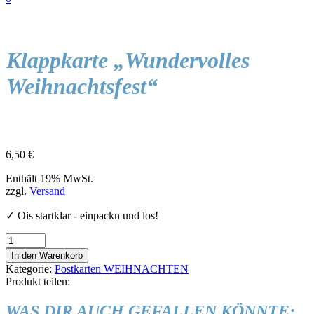
Klappkarte „Wundervolles
Weihnachtsfest“
6,50
€
Enthält 19% MwSt.
zzgl.
Versand
✓ Ois startklar - einpackn und los!
Klappkarte
"Wundervolles
In den Warenkorb
Weihnachtsfest"
Kategorie:
Postkarten WEIHNACHTEN
Menge
Produkt teilen:
WAS DIR AUCH GEFALLEN KÖNNTE: